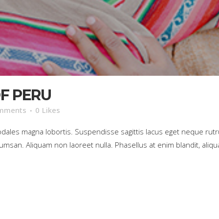
F PERU
mments
0
Likes
sodales magna lobortis. Suspendisse sagittis lacus eget neque rut
umsan. Aliquam non laoreet nulla. Phasellus at enim blandit, aliqua