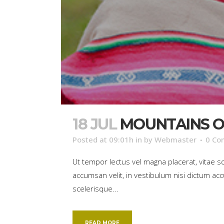
18 JUL
MOUNTAINS O
Posted at 09:01h
in
by
Webmaster
0 Co
Ut tempor lectus vel magna placerat, vitae 
accumsan velit, in vestibulum nisi dictum acc
scelerisque...
READ MORE