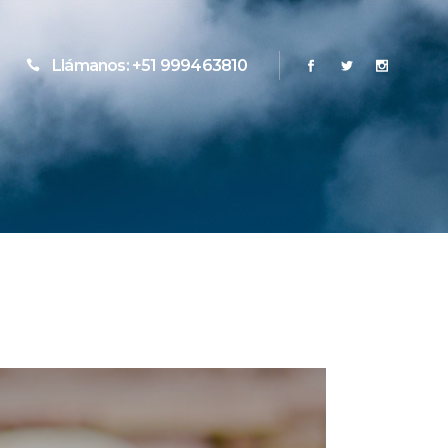
Llámanos: +51 999463810