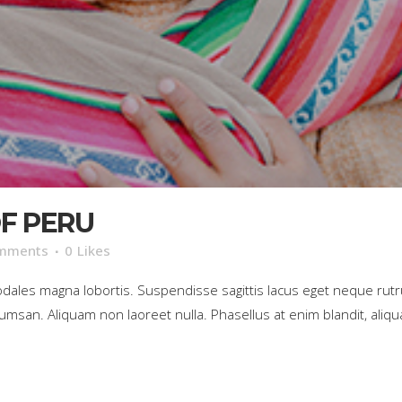
F PERU
mments
0
Likes
sodales magna lobortis. Suspendisse sagittis lacus eget neque rut
umsan. Aliquam non laoreet nulla. Phasellus at enim blandit, aliqua