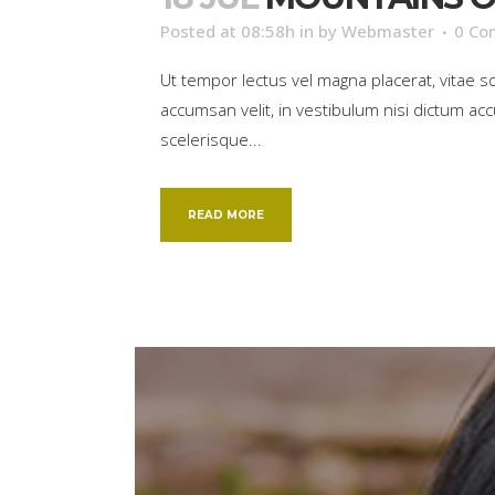
Posted at 08:58h
in
by
Webmaster
0 Co
Ut tempor lectus vel magna placerat, vitae 
accumsan velit, in vestibulum nisi dictum acc
scelerisque...
READ MORE