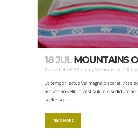
18 JUL
MOUNTAINS O
Posted at 08:54h
in
by
Webmaster
0 Co
Ut tempor lectus vel magna placerat, vitae 
accumsan velit, in vestibulum nisi dictum acc
scelerisque...
READ MORE