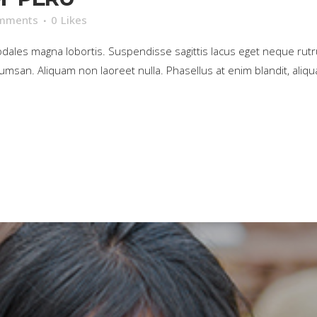
mments
0
Likes
sodales magna lobortis. Suspendisse sagittis lacus eget neque rut
umsan. Aliquam non laoreet nulla. Phasellus at enim blandit, aliqua